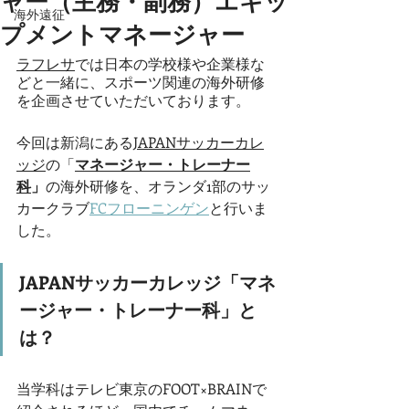
ャー（主務・副務）エキッ
海外遠征
プメントマネージャー
ラフレサ
では日本の学校様や企業様な
どと一緒に、スポーツ関連の海外研修
を企画させていただいております。
今回は新潟にある
JAPANサッカーカレ
ッジ
の「
マネージャー・トレーナー
科
」
の海外研修を、オランダ1部のサッ
カークラブ
FCフローニンゲン
と行いま
した。
JAPANサッカーカレッジ
「マネ
ージャー・トレーナー科」と
は？
当学科はテレビ東京のFOOT×BRAINで