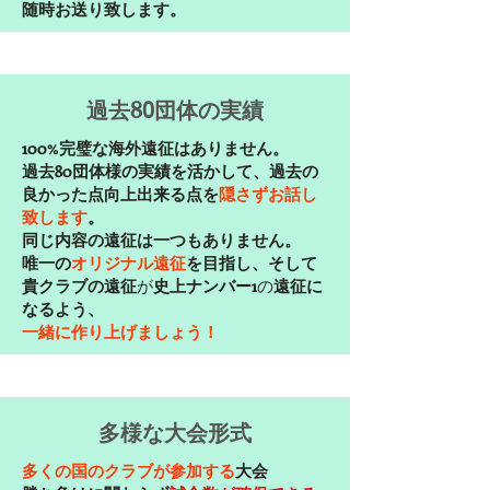
随時お送り致します。
​過去80団体の実績
100%完璧な海外遠征はありません。
過去80団体様の実績を活かして、
過去の
良かった点向上出来る点を
隠さずお話し
致します
。
同じ内容の遠征は一つもありません。
唯一の
オリジナル遠征
を目指し、そして
貴クラブの遠征
が
史上ナンバー1
の
遠征に
なるよう、
一緒に作り上げましょう！
多様な大会形式
多くの国のクラブが参加する
大会