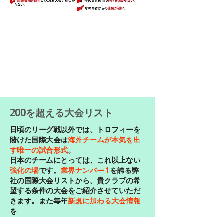
​200を超える大会リスト
日頃のリーグ戦以外では、トロフィーを
賭けた国際大会は
海外チームが本気を出
す唯一の試合形式
。
​日本のチームにとっては、これ以上ない
強化の場
です。
を誇る弊
業界ナンバー
1
社の国際大会リストから、貴クラブの希
望する条件の大会をご紹介させていただ
きます。また毎年
新規に加わる大会情報
を