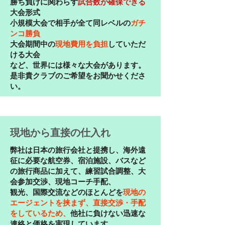
勝ち負けに関わらず
試合数が確保できる
大会形式
小規模大会で相手が全て同レベルの
ガチ
ンコ勝負
大会期間中の
現地費用を負担
していただ
ける
大会
など、世界には様々な大会があります。
​是非貴クラブのご希望をお聞かせくださ
い。
現地から直接の仕入れ
​弊社は日本の旅行会社と提携し、海外遠
征に必要な航空券、宿泊施設、バスなど
の旅行商品に加えて、練習試合調整、大
会参加交渉、現地コーチ手配、
観光、国際交流などのほとんどを
現地の
エージェントを挟まず、直接交渉・手配
をしているため、
他社に負けない迅速な
連絡と価格を実現しています。